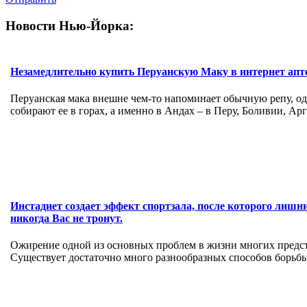
Новости Нью-Йорка:
Незамедлительно купить Перуанскую Маку в интернет апт
Перуанская мака внешне чем-то напоминает обычную репу, од
собирают ее в горах, а именно в Андах – в Перу, Боливии, Арг
Инстадиет создает эффект спортзала, после которого лиш
никогда Вас не тронут.
Ожирение одной из основных проблем в жизни многих предст
Существует достаточно много разнообразных способов борьбы 