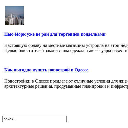
Нью-Йорк уже не рай для торговцев подделками
Настоящую облаву на местные магазины устроила на этой не
Целью блюстителей закона стала одежда и аксессуары известн
Как выгодно купить новострой в Одессе
Новостройки в Одессе предлагают отличные условия для жиз
архитектурные решения, продуманные планировки и инфрастр