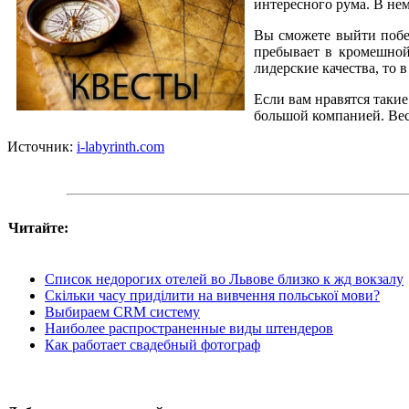
интересного рума. В нем
Вы сможете выйти побед
пребывает в кромешной
лидерские качества, то 
Если вам нравятся такие
большой компанией. Вес
Источник:
i-labyrinth.com
Читайте:
Список недорогих отелей во Львове близко к жд вокзалу
Скільки часу приділити на вивчення польської мови?
Выбираем CRM систему
Наиболее распространенные виды штендеров
Как работает свадебный фотограф