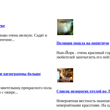
еке
нако очень мелкую. Садят и
ентине...
Полиция пошла на попятную
Нью-Йорк - очень красивый горо
любителей запечатлеть его пейза
ние килограммы больше
авительниц прекрасного пола.
Список недорогих отелей во Л
с ожире...
Невероятная местность нынешн
невероятными красотами. На од