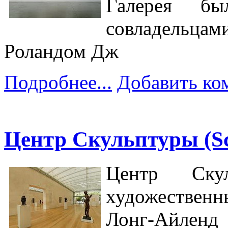
Галерея б
совладельца
Роландом Дж
Подробнее...
Добавить ко
Центр Скульптуры (Sc
Центр Ску
художествен
Лонг-Айленд