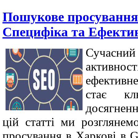
Пошукове просування 
Специфіка та Ефектив
Сучасний
активно
ефективне
стає кл
досягненн
цій статті ми розглянем
просування в Харкові в 