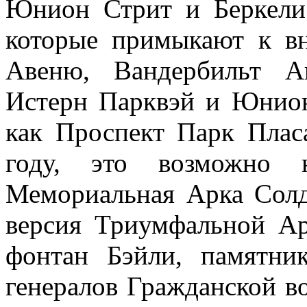
Юнион Стрит и Беркели
которые примыкают к в
Авеню, Вандербильт А
Истерн Парквэй и Юнион
как Проспект Парк Плас
году, это возможно н
Мемориальная Арка Солд
версия Триумфальной Ар
фонтан Бэйли, памятни
генералов Гражданской в