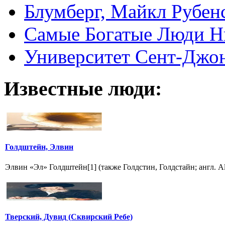
Блумберг, Майкл Рубен
Самые Богатые Люди Н
Университет Сент-Джонс 
Известные люди:
Голдштейн, Элвин
Элвин «Эл» Голдштейн[1] (также Голдстин, Голдстайн; англ. Al(
Тверский, Дувид (Сквирский Ребе)