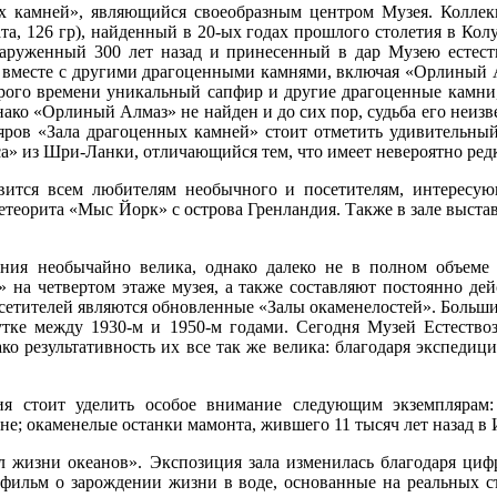
 камней», являющийся своеобразным центром Музея. Коллекци
а, 126 гр), найденный в 20-ых годах прошлого столетия в Кол
обнаруженный 300 лет назад и принесенный в дар Музею естес
, вместе с другими драгоценными камнями, включая «Орлиный 
рого времени уникальный сапфир и другие драгоценные камни,
ко «Орлиный Алмаз» не найден и до сих пор, судьба его неизве
ляров «Зала драгоценных камней» стоит отметить удивительн
а» из Шри-Ланки, отличающийся тем, что имеет невероятно ред
вится всем любителям необычного и посетителям, интересую
 метеорита «Мыс Йорк» с острова Гренландия. Также в зале выст
ания необычайно велика, однако далеко не в полном объеме
» на четвертом этаже музея, а также составляют постоянно де
осетителей являются обновленные «Залы окаменелостей». Больш
тке между 1930-м и 1950-м годами. Сегодня Музей Естество
ко результативность их все так же велика: благодаря экспед
я стоит уделить особое внимание следующим экземплярам: 
не; окаменелые останки мамонта, жившего 11 тысяч лет назад в
ал жизни океанов». Экспозиция зала изменилась благодаря ци
ь фильм о зарождении жизни в воде, основанные на реальных 