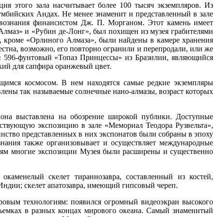
я этого зала насчитывает более 100 тысяч экземпляров. Из
умбийских Андах. Не менее знаменит и представленный в зале
твознания финансистом Дж. П. Морганом. Этот камень имеет
Алмаз» и «Рубин де-Лонг», был похищен из музея грабителями
 кроме «Орлиного Алмаза», были найдены в камере хранения
стна, возможно, его повторно огранили и перепродали, или же
ый 596-фунтовый «Топаз Принцессы» из Бразилии, являющийся
кий для сапфира оранжевый цвет.
щимся космосом. В нем находятся самые редкие экземпляры
авлены так называемые солнечные нано-алмазы, возраст которых
 она выставлена на обозрение широкой публики. Доступные
йствующую экспозицию в зале «Мемориал Теодора Рузвельта»,
инство представленных в них экспонатов были собраны в эпоху
знания также организовывает и осуществляет международные
ициям многие экспозиции Музея были расширены и существенно
окаменелый скелет тираннозавра, составленный из костей,
 Индии; скелет апатозавра, имеющий гипсовый череп.
фровым технологиям: появился огромный видеоэкран высокого
съемках в разных концах мирового океана. Самый знаменитый