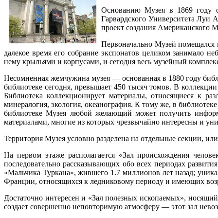
Основанию Музея в 1869 году сп
Гарвардского Университета Луи А
проект создания Американского М
Первоначально Музей помещался в
далекое время его собрание экспонатов целиком занимало не
нему крыльями и корпусами, и сегодня весь музейный комплекс
Несомненная жемчужина музея — основанная в 1880 году библ
библиотеке сегодня, превышает 450 тысяч томов. В коллекц
Библиотека коллекционирует материалы, относящиеся к разл
минералогия, экология, океанография. К тому же, в библиотек
библиотеке Музея любой желающий может получить информа
материалами, многие из которых чрезвычайно интересны и ун
Территория Музея условно разделена на отдельные секции, или
На первом этаже располагается «Зал происхождения челове
последовательно рассказывающих обо всех периодах развития
«Мальчика Туркана», жившего 1.7 миллионов лет назад; уник
Франции, относящихся к ледниковому периоду и имеющих возра
Достаточно интересен и «Зал полезных ископаемых», носящий
создает совершенно неповторимую атмосферу — этот зал нево