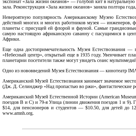
экспонат «Зала жизни океанов» — голубой кит в натуральную 
зала. Реконструкция «Зала жизни океанов» заняла полтора года,
Невероятную популярность Американскому Музею Естествозн
действий многих и многих работников музея — инженеров, ф
планеты с присущей ей флорой и фауной. Самые грандиозные
самую настоящую африканскую саванну с пасущимися в цент
Африки.
Еще одна достопримечательность Музея Естествознания — 
«Небесный центр», открытый еще в 1935 году. Увенчивает пл
планетарии посетители также могут увидеть сеанс мультимед
Одно из нововведений Музея Естествознания — кинотеатр IM
Американский Музей Естествознания занимает значимое место 
(Дж. Д. Селинджер «Над пропастью во ржи», фантастические ро
Американский Музей Естественной Истории (American Museum of 
поездов B и С) и 79-я Улица (линии движения поездов 1 и 9). 
$14, для пенсионеров и студентов — $10.50, для детей до
www.amnh.org.