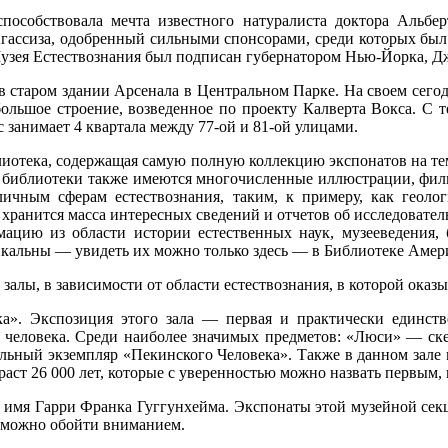
особствовала мечта известного натуралиста доктора Альбер
гассиза, одобренный сильными спонсорами, среди которых был и
узея Естествознания был подписан губернатором Нью-Йорка, Д
 старом здании Арсенала в Центральном Парке. На своем сегодн
большое строение, возведенное по проекту Калверта Вокса. С
 занимает 4 квартала между 77-ой и 81-ой улицами.
иотека, содержащая самую полную коллекцию экспонатов на тему
ии библиотеки также имеются многочисленные иллюстрации, фил
ичным сферам естествознания, таким, к примеру, как геологи
е хранится масса интересных сведений и отчетов об исследовател
цию из области истории естественных наук, музееведения, 
икальны — увидеть их можно только здесь — в Библиотеке Амер
 залы, в зависимости от области естествознания, в которой ока
ка». Экспозиция этого зала — первая и практически единст
 человека. Среди наиболее значимых предметов: «Люси» — скеле
альный экземпляр «Пекинского Человека». Также в данном зале
ст 26 000 лет, которые с уверенностью можно назвать первым, 
 имя Гарри Франка Гуггунхейма. Экспонаты этой музейной секц
зможно обойти вниманием.