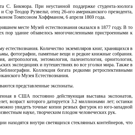
та С. Бикмора. При неустанной поддержке студента-зоолога
 Сэр Теодор Рузвельт, отец 26-ого американского президента,
жоном Томпсоном Хоффманом, 6 апреля 1869 года.
яшнем месте Музей естествознания оказался в 1877 году. В то
 тех пор здание обзавелось многочисленными пристроенными к
 естествознания. Количество экземпляров книг, хранящихся в
ьмы, фотографии, памятные вещи и редкие книжные собрания.
я, антропология, энтомология, палеонтология, орнитология,
ьских экспедициях и путешествиях во все уголки мира. Также в
библиографии. Коллекция богата редкими ретроспективными
иканского Музея Естествознания.
зываются представленные экспонаты.
венная в США постоянно действующая выставка экспонатов,
т, возраст которого датируется 3.2 миллионами лет; останки
 можно увидеть точные копии резных фигурок из юго-западной
известным науке, творческим плодом человеческих рук.
ии находятся внутри светящихся стеклянных контейнеров, что