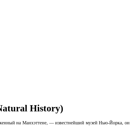
tural History)
женный на Манхэттене, — известнейший музей Нью-Йорка, он