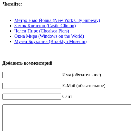
Читайте:
Метро Нью-Йорка (New York City Subway)
Замок Клинтон (Castle Clinton)
Челси Пирс (Chealsea Piers)
Окна Мира (Windows on the World)
Музей Бруклина (Brooklyn Museum)
Добавить комментарий
Имя (обязательное)
E-Mail (обязательное)
Сайт