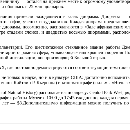
величину — остался на прежнем месте к огромному удовлетворе
 и обошлась в 25 млн. долларов.
ания принесли находящиеся в залах диорамы. Диорамы — нас
отографов, ученых и художников. Каждая диорама представляет
 диорамы, несомненно, располагаются в «Зале африканских мл
ре стадами слонов, и двадцатью восьмью диорамами, распол
планетарий. Его шестиэтажное стеклянное здание работы Дж
анетарий огромная сфера, «плавающая» над крышей творения Пол
ийной инсталляции, воспроизводящей Большой взрыв.
AX, где постоянно демонстрируются соответствующие тематике
не только в науке, но и в культуре США: достаточно вспомнит
маны Кайтлин Р. Кьернана) и кинематографе (фильмы «Ночь в му
Natural History) располагается по адресу: Central Park West, 
График работы Музея: с 10:00 до 17:45 ежедневно, каждая первая
 12 лет — $8.Дополнительную информацию можно получить по 