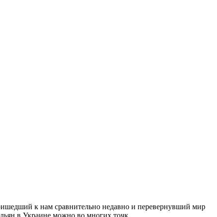
ришедший к нам сравнительно недавно и перевернувший мир
льян в Украине можно во многих точк...