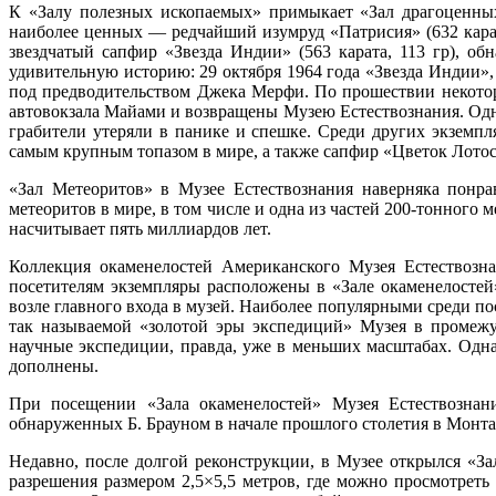
К «Залу полезных ископаемых» примыкает «Зал драгоценных
наиболее ценных — редчайший изумруд «Патрисия» (632 карат
звездчатый сапфир «Звезда Индии» (563 карата, 113 гр), 
удивительную историю: 29 октября 1964 года «Звезда Индии»
под предводительством Джека Мерфи. По прошествии некото
автовокзала Майами и возвращены Музею Естествознания. Одна
грабители утеряли в панике и спешке. Среди других экземп
самым крупным топазом в мире, а также сапфир «Цветок Лотос
«Зал Метеоритов» в Музее Естествознания наверняка понра
метеоритов в мире, в том числе и одна из частей 200-тонного
насчитывает пять миллиардов лет.
Коллекция окаменелостей Американского Музея Естествозн
посетителям экземпляры расположены в «Зале окаменелостей
возле главного входа в музей. Наиболее популярными среди п
так называемой «золотой эры экспедиций» Музея в промежу
научные экспедиции, правда, уже в меньших масштабах. Одна
дополнены.
При посещении «Зала окаменелостей» Музея Естествознани
обнаруженных Б. Брауном в начале прошлого столетия в Монта
Недавно, после долгой реконструкции, в Музее открылся «З
разрешения размером 2,5×5,5 метров, где можно просмотрет