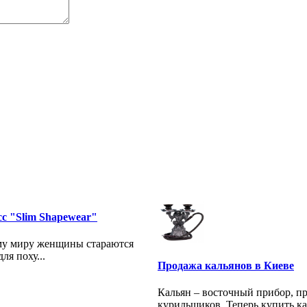
сс "Slim Shapewear"
сему миру женщины стараются
я поху...
Продажа кальянов в Киеве
Кальян – восточный прибор, п
курильщиков. Теперь купить ка