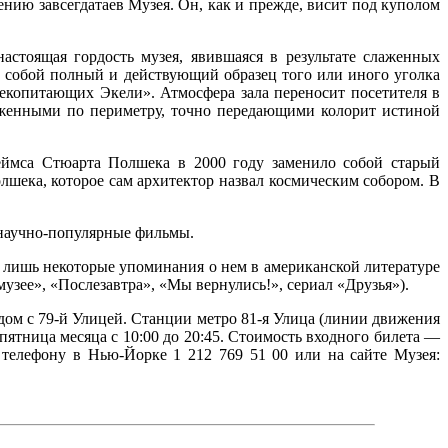
нию завсегдатаев Музея. Он, как и прежде, висит под куполом
тоящая гордость музея, явившаяся в результате слаженных
 собой полный и действующий образец того или иного уголка
екопитающих Экели». Атмосфера зала переносит посетителя в
оженными по периметру, точно передающими колорит истиной
еймса Стюарта Полшека в 2000 году заменило собой старый
шека, которое сам архитектор назвал космическим собором. В
 научно-популярные фильмы.
ь лишь некоторые упоминания о нем в американской литературе
зее», «Послезавтра», «Мы вернулись!», сериал «Друзья»).
рядом с 79-й Улицей. Станции метро 81-я Улица (линии движения
 пятница месяца с 10:00 до 20:45. Стоимость входного билета —
телефону в Нью-Йорке 1 212 769 51 00 или на сайте Музея: