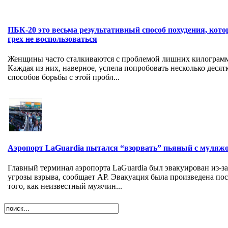
ПБК-20 это весьма результативный способ похудения, кот
грех не воспользоваться
Женщины часто сталкиваются с проблемой лишних килограм
Каждая из них, наверное, успела попробовать несколько десят
способов борьбы с этой пробл...
Аэропорт LaGuardia пытался “взорвать” пьяный с муляж
Главный терминал аэропорта LaGuardia был эвакуирован из-за
угрозы взрыва, сообщает AP. Эвакуация была произведена по
того, как неизвестный мужчин...