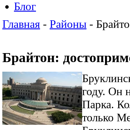
Блог
Главная
-
Районы
- Брайто
Брайтон: достоприм
Бруклинск
году. Он 
Парка. Ко
только М