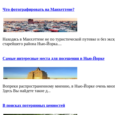
Что фотографировать на Манхеттене?
Находясь в Манхэттене не по туристической путевке и без экск
старейшего района Нью-Йорка....
Самые интересные места для посещения в Нью-Йорке
Вопреки распространенному мнению, в Нью-Йорке очень много 
Здесь Вы найдете такие д...
В поисках потерянных ценностей