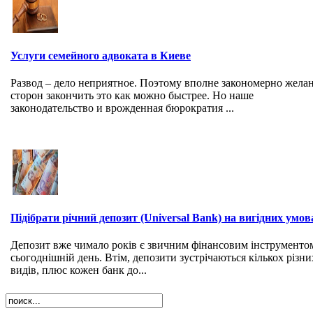
Услуги семейного адвоката в Киеве
Развод – дело неприятное. Поэтому вполне закономерно жела
сторон закончить это как можно быстрее. Но наше
законодательство и врожденная бюрократия ...
Підібрати річний депозит (Universal Bank) на вигідних умов
Депозит вже чимало років є звичним фінансовим інструменто
сьогоднішній день. Втім, депозити зустрічаються кількох різни
видів, плюс кожен банк до...