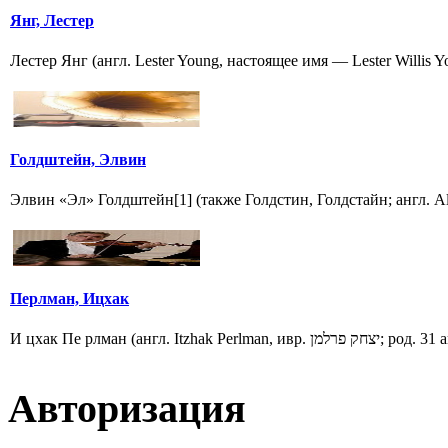
Янг, Лестер
Лестер Янг (англ. Lester Young, настоящее имя — Lester Willis
Голдштейн, Элвин
Элвин «Эл» Голдштейн[1] (также Голдстин, Голдстайн; англ. Al(
Перлман, Ицхак
И цхак Пе рлман (англ. Itzhak Perlman, ивр. חק פרלמן
Авторизация