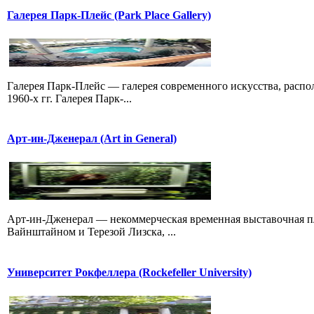
Галерея Парк-Плейс (Park Place Gallery)
Галерея Парк-Плейс — галерея современного искусства, распо
1960-х гг. Галерея Парк-...
Арт-ин-Дженерал (Art in General)
Арт-ин-Дженерал — некоммерческая временная выставочная п
Вайнштайном и Терезой Лизска, ...
Университет Рокфеллера (Rockefeller University)