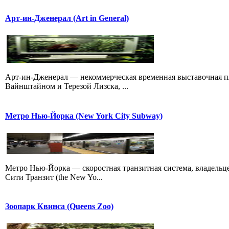
Арт-ин-Дженерал (Art in General)
Арт-ин-Дженерал — некоммерческая временная выставочная п
Вайнштайном и Терезой Лизска, ...
Метро Нью-Йорка (New York City Subway)
Метро Нью-Йорка — скоростная транзитная система, владельц
Сити Транзит (the New Yo...
Зоопарк Квинса (Queens Zoo)