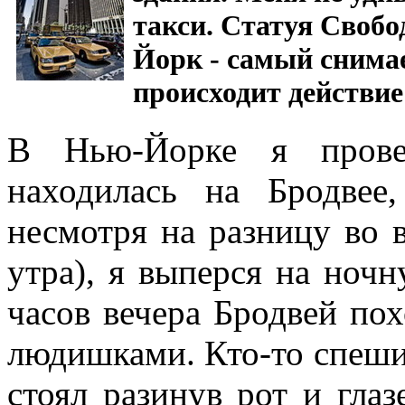
такси. Статуя Своб
Йорк - самый снимае
происходит действие
В Нью-Йорке я прове
находилась на Бродвее
несмотря на разницу во 
утра), я выперся на ночн
часов вечера Бродвей по
людишками. Кто-то спешил,
стоял разинув рот и глаз