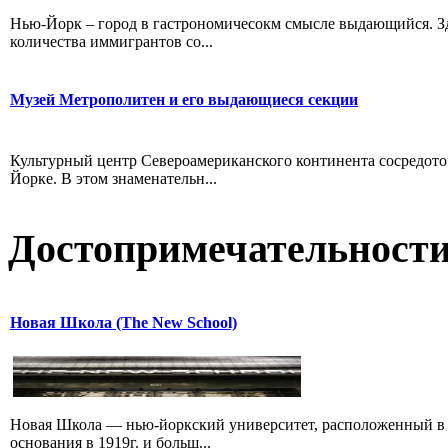
Нью-Йорк – город в гастрономичесокм смысле выдающийся. З
количества иммигрантов со...
Музей Метрополитен и его выдающиеся секции
Культурный центр Североамериканского континента сосредот
Йорке. В этом знаменательн...
Достопримечательност
Новая Школа (The New School)
Новая Школа — нью-йоркский университет, расположенный в о
основания в 1919г. и больш...