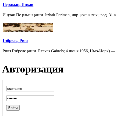
Перлман, Ицхак
И цхак Пе рлман (англ. Itzhak Perlman, ивр. חק פרלמן
Гэбрелс, Ривз
Ривз Гэбрелс (англ. Reeves Gabrels; 4 июня 1956, Нью-Йорк) —
Авторизация