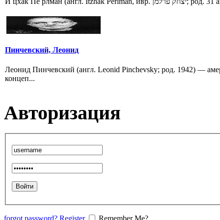
И цхак Пе рлман (англ. Itzhak Perlman, ивр. חק פרלמן
Пинчевский, Леонид
Леонид Пинчевский (англ. Leonid Pinchevsky; род. 1942) — ам
концеп...
Авторизация
forgot password?
Register
Remember Me?