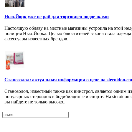
Нью-Йорк уже не рай для торговцев подделками
Настоящую облаву на местные магазины устроила на этой нед
полиция Нью-Йорка. Целью блюстителей закона стала одежда
аксессуары известных брендов...
Станозолол: актуальная информация о цене на steroidon.c
Станозолол, известный также как винстрол, является одним из
популярных стероидов в бодибилдинге и спорте. На steroidon.
вы найдете не только высоко...